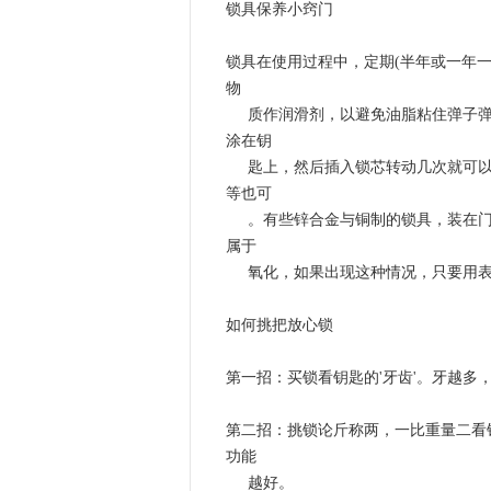
锁具保养小窍门
锁具在使用过程中，定期(半年或一年
物
质作润滑剂，以避免油脂粘住弹子
涂在钥
匙上，然后插入锁芯转动几次就可
等也可
。有些锌合金与铜制的锁具，装在门
属于
氧化，如果出现这种情况，只要用
如何挑把放心锁
第一招：买锁看钥匙的'牙齿'。牙越
第二招：挑锁论斤称两，一比重量二看
功能
越好。