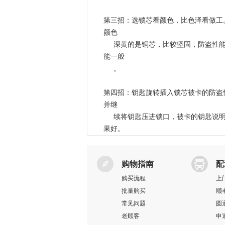
第三招：选锁芯看颜色，比色泽看做工
颜色
深黄的是铜芯，比较坚固，防盗性
能一般
。
第四招：钥匙旋转插入锁芯被卡的防盗
并继
续将钥匙压进锁口，被卡的钥匙说
果好。
购物指南
配
购买流程
上
批量购买
顺
常见问题
圆
老顾客
申