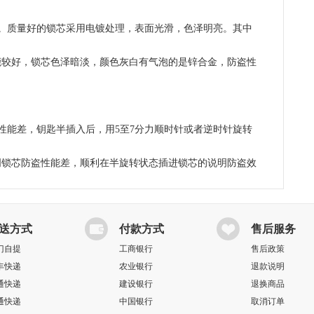
。质量好的锁芯采用电镀处理，表面光滑，色泽明亮。其中
能较好，锁芯色泽暗淡，颜色灰白有气泡的是锌合金，防盗性
性能差，钥匙半插入后，用5至7分力顺时针或者逆时针旋转
明锁芯防盗性能差，顺利在半旋转状态插进锁芯的说明防盗效
送方式
付款方式
售后服务
门自提
工商银行
售后政策
丰快递
农业银行
退款说明
通快递
建设银行
退换商品
通快递
中国银行
取消订单