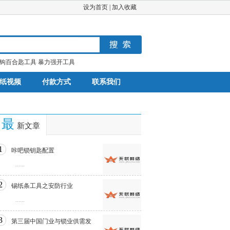
设为首页
|
加入收藏
钩百合匙工具
暴力强开工具
纸视频
付款方式
联系我们
最
新文章
1
咔吧锁钥匙配置
......
2
锡纸条工具之安防行业
......
3
第三届中国门业与锁业供需发