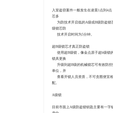
入室盗窃案件一般发生在凌晨1点到4点
芯多
为防技术开启低的A级或B级防盗锁
级锁芯防
技术开启时间为5分钟。
超B级锁芯才真正防盗锁
使用超B级锁，像金点原子超b级锁的
锁具更换
升级到超B级的机械锁芯可有效防
单位，并
查看开锁人员资质，不可贪图便宜
配。
A级锁
目前市面上A级防盗锁钥匙主要有一字