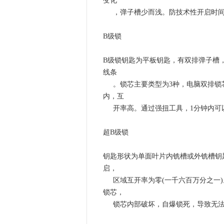
变化
，弹子槽少而浅。防技术性开启时间
B级锁
B级锁钥匙为平板钥匙，有双排弹子槽
线条
。锁芯主要类型为3种，电脑双排锁
内，互
开率高。通过强扭工具，1分钟内可
超B级锁
钥匙形状为单面叶片内铣槽或外铣槽钥匙
启，
区域互开率为零(一千六百万分之一
锁芯，
锁芯内部破坏，自爆锁死，导致无