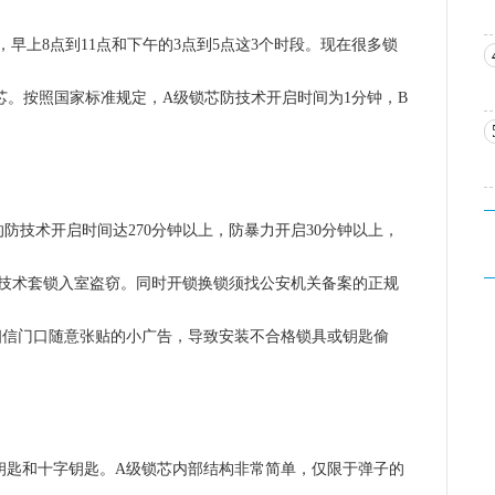
，早上8点到11点和下午的3点到5点这3个时段。现在很多锁
芯。按照国家标准规定，A级锁芯防技术开启时间为1分钟，B
防技术开启时间达270分钟以上，防暴力开启30分钟以上，
控技术套锁入室盗窃。同时开锁换锁须找公安机关备案的正规
相信门口随意张贴的小广告，导致安装不合格锁具或钥匙偷
钥匙和十字钥匙。A级锁芯内部结构非常简单，仅限于弹子的