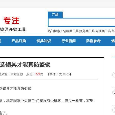
产品
热门搜索：
锡纸类工具
撞匙类工具
电动类工具
单
页
产品订购
锁具知识
行业新闻
防盗参考
锡
选锁具才能真防盗锁
息来源：本站原创
点击：
229
次
【字体：
大
中
小
】
能真防盗锁
家，就发现家中失窃了,门窗没有受破坏，但是一检查，家里
盗了。