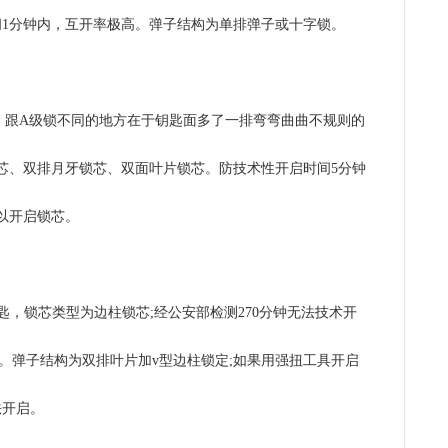
1分钟内，互开率极高。弹子结构为单排弹子或十字锁。
，跟A级锁不同的地方在于钥匙面多了一排弯弯曲曲不规则的
芯、双排月牙锁芯、双面叶片锁芯。防技术性开启时间5分钟
以开启锁芯。
，锁芯类型为边柱锁芯;经公安部检测270分钟无法技术开
)。弹子结构为双排叶片加v型边柱锁定;如果用强扭工具开启
法开启。