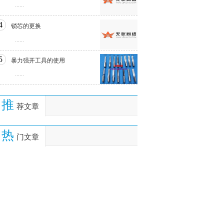
......
4
锁芯的更换
......
5
暴力强开工具的使用
......
推
荐文章
热
门文章