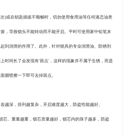
一次)或在钥匙插拔不顺畅时，切勿使用食用油等任何液态油类
弹簧，导致锁头不能转动而不能开启。平时可使用家中铅笔末
以起到润滑的作用了。此外，针对锁具的专业润滑油、防锈剂
上时间长了会发现有'斑点'，这样的现象并不属于生锈，而是
表面腊喷擦一下即可去掉斑点。
多，齿越深，排列越复杂，开启难度越大，防盗性能越好。
锁芯。重量越重，锁芯质量越好，锁芯内的珠子越多，防盗