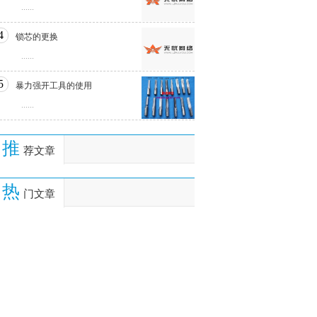
......
4
锁芯的更换
......
5
暴力强开工具的使用
......
推
荐文章
热
门文章