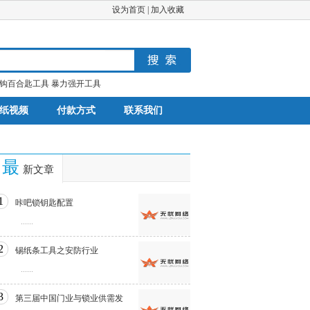
设为首页
|
加入收藏
钩百合匙工具
暴力强开工具
纸视频
付款方式
联系我们
最
新文章
1
咔吧锁钥匙配置
......
2
锡纸条工具之安防行业
......
3
第三届中国门业与锁业供需发