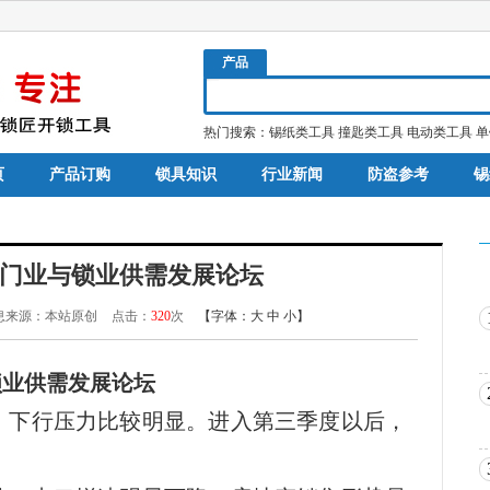
产品
热门搜索：
锡纸类工具
撞匙类工具
电动类工具
单
页
产品订购
锁具知识
行业新闻
防盗参考
锡
门业与锁业供需发展论坛
息来源：本站原创
点击：
320
次
【字体：
大
中
小
】
锁业供需发展论坛
，下行压力比较明显。进入第三季度以后，