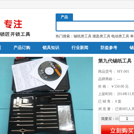
产品
热门搜索：
锡纸类工具
撞匙类工具
电动类工具
单
页
产品订购
锁具知识
行业新闻
防盗参考
锡
第九代锡纸工具
商品货号：
MY-001
品牌商标：
---
价 格：
￥550.00
元
上架时间：
2014年11
已 销 售：
0
套
浏 览 量： 已有
605
人
我要买：