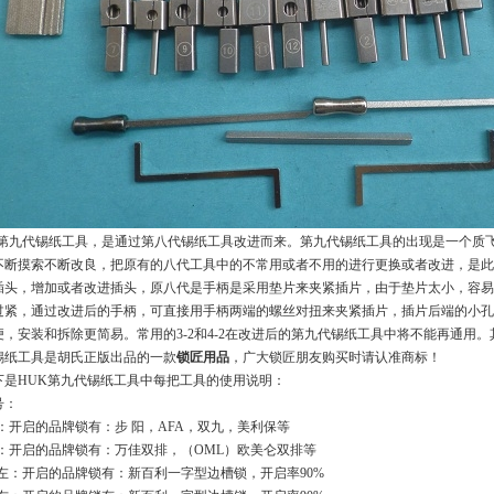
第九代锡纸工具，是通过第八代锡纸工具改进而来。第九代锡纸工具的出现是一个质
不断摸索不断改良，把原有的八代工具中的不常用或者不用的进行更换或者改进，是此
插头，增加或者改进插头，原八代是手柄是采用垫片来夹紧插片，由于垫片太小，容易
过紧，通过改进后的手柄，可直接用手柄两端的螺丝对扭来夹紧插片，插片后端的小孔
便，安装和拆除更简易。常用的3-2和4-2在改进后的第九代锡纸工具中将不能再通用
锡纸工具是胡氏正版出品的一款
锁匠用品
，广大锁匠朋友购买时请认准商标！
下是HUK第九代锡纸工具中每把工具的使用说明：
号：
-4：开启的品牌锁有：步 阳，AFA，双九，美利保等
-2：开启的品牌锁有：万佳双排，（OML）欧美仑双排等
-2左：开启的品牌锁有：新百利一字型边槽锁，开启率90%