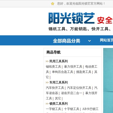
您好，欢迎光临阳光锁艺官方网站！
网站首
商品导航
民用工具系列
锡纸类工具
暴力强开工具
电动类工
具
单钩百合匙工具
撞匙类工具
其
它
车用工具系列
汽车快开工具
汽车定位快开工具
汽
车读齿器
读齿开启二合一
暴力强开
工具
其它
锁类工具系列
一字锁工具
十字锁工具
AB卡巴锁工