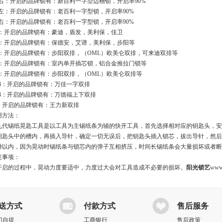
-2右：开启的品牌锁有：新百利一字型边槽锁，开启率90%
-2左：开启的品牌锁有：老百利一字型锁，开启率90%
-2右：开启的品牌锁有：老百利一字型锁，开启率90%
-4：开启的品牌锁有：豪迪，盾发，美利保，佳卫
-4：开启的品牌锁有：保德安，艾谱，美利保，步阳等
-2：开启的品牌锁有：步阳双排，（OML）欧美仑双排，可来迪双排等
-2：开启的品牌锁有：室内单开插芯锁，铝合金推拉门锁等
-2：开启的品牌锁有：步阳双排，（OML）欧美仑双排等
0-4：开启的品牌锁有：万佳一字双排
1-4：开启的品牌锁有：万德福上下双排
2：开启的品牌锁有：王力新双排
用方法：
九代锡纸晃匙工具是以工具为主锡纸条为辅的快开工具，首先选择相对应的钥匙头，安
钥匙头中的槽内，再插入导针，确定一切无误后，把钥匙头插入锁芯，拔出导针，然后
钟以内，因为晃动时锡纸条与锁芯内的弹子互相挤压，时间长锡纸条会大量损坏或者断
意事项：
开启的过程中，晃动力度要适中，力度过大会对工具造成不必要的损坏。
阳光锁艺
www.
送方式
付款方式
售后服务
门自提
工商银行
售后政策