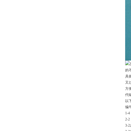
的
具
又
方
代
以
编
1
2
3