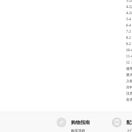
3
4
4
5
6
7
8
9
1
1
1
使
第
入
分
注
在
购物指南
配
购买流程
上