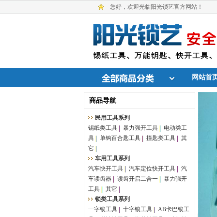
您好，欢迎光临阳光锁艺官方网站！
网站首
商品导航
民用工具系列
锡纸类工具
暴力强开工具
电动类工
具
单钩百合匙工具
撞匙类工具
其
它
车用工具系列
汽车快开工具
汽车定位快开工具
汽
车读齿器
读齿开启二合一
暴力强开
工具
其它
锁类工具系列
一字锁工具
十字锁工具
AB卡巴锁工