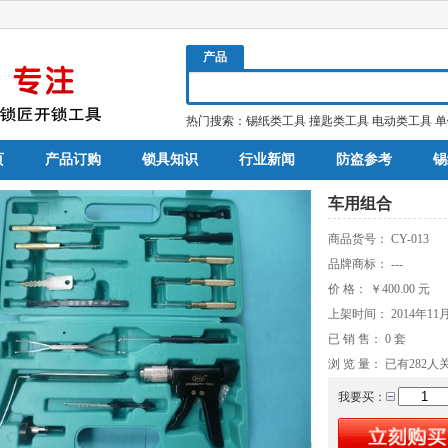
产品
热门搜索：
锡纸类工具
撞匙类工具
电动类工具
单
页
产品订购
锁具知识
行业新闻
防盗参考
锡
车用组合
商品货号：
CY-013
品牌商标：
---
价 格：
￥400.00
元
上架时间：
2014年11
已 销 售：
0
套
浏 览 量： 已有
282
人
我要买：