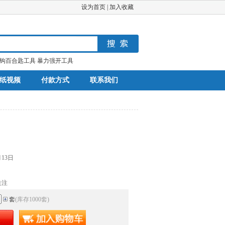
设为首页
|
加入收藏
钩百合匙工具
暴力强开工具
纸视频
付款方式
联系我们
月13日
关注
套
(库存
1000
套
)