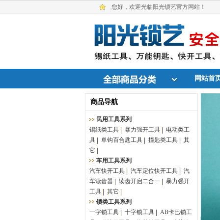
您好，欢迎光临阳光锁艺官方网站！
网站首
商品导航
民用工具系列
锡纸类工具
暴力强开工具
电动类工
具
单钩百合匙工具
撞匙类工具
其
它
车用工具系列
汽车快开工具
汽车定位快开工具
汽
车读齿器
读齿开启二合一
暴力强开
工具
其它
锁类工具系列
一字锁工具
十字锁工具
AB卡巴锁工