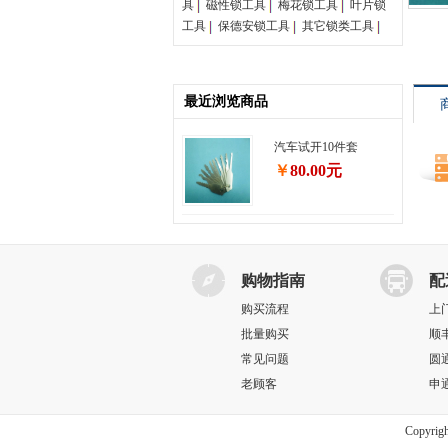
具
磁性锁工具
梅花锁工具
叶片锁
工具
保德安锁工具
其它锁类工具
最近浏览商品
汽车试开10件套
￥
80.00元
购物指南
配
购买流程
上
批量购买
顺
常见问题
圆
老顾客
申
Copyrig