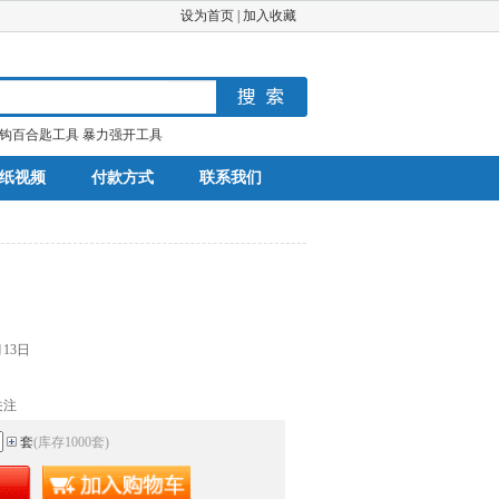
设为首页
|
加入收藏
钩百合匙工具
暴力强开工具
纸视频
付款方式
联系我们
月13日
关注
套
(库存
1000
套
)