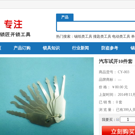
产品
热门搜索：
锡纸类工具
撞匙类工具
电动类工具
单
页
产品订购
锁具知识
行业新闻
防盗参考
锡
汽车试开10件套
商品货号：
CY-003
品牌商标：
---
价 格：
￥80.00
元
上架时间：
2014年11
已 销 售：
0
套
浏 览 量： 已有
399
人
我要买：