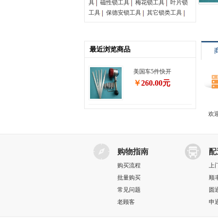
具
磁性锁工具
梅花锁工具
叶片锁
工具
保德安锁工具
其它锁类工具
最近浏览商品
美国车5件快开
￥
260.00元
欢
购物指南
配
购买流程
上
批量购买
顺
常见问题
圆
老顾客
申