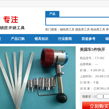
产品
热门搜索：
锡纸类工具
撞匙类工具
电动类工具
单
页
产品订购
锁具知识
行业新闻
防盗参考
锡
美国车5件快开
商品货号：
CY-002
品牌商标：
---
价 格：
￥260.00
元
上架时间：
2014年11
已 销 售：
0
套
浏 览 量： 已有
586
人
我要买：