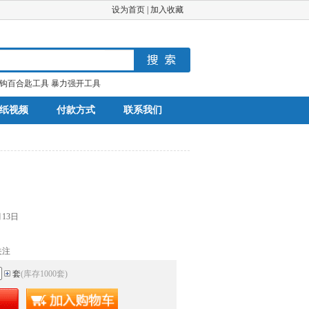
设为首页
|
加入收藏
钩百合匙工具
暴力强开工具
纸视频
付款方式
联系我们
月13日
关注
套
(库存
1000
套
)