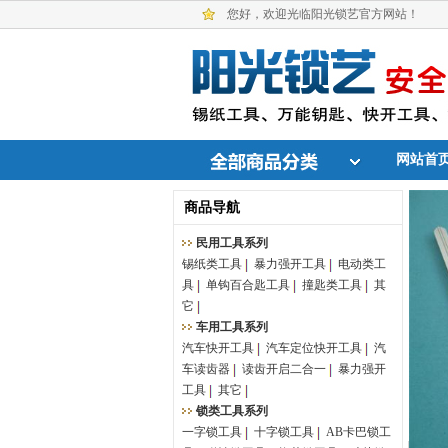
您好，欢迎光临阳光锁艺官方网站！
网站首
商品导航
民用工具系列
锡纸类工具
暴力强开工具
电动类工
具
单钩百合匙工具
撞匙类工具
其
它
车用工具系列
汽车快开工具
汽车定位快开工具
汽
车读齿器
读齿开启二合一
暴力强开
工具
其它
锁类工具系列
一字锁工具
十字锁工具
AB卡巴锁工