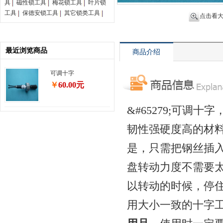
具
磁性锁工具
梅花锁工具
叶片锁
工具
保德安锁工具
其它锁类工具
点击看
最近浏览商品
商品介绍
可调十字
￥
60.00元
&#65279;
可调十字
韧性强硬度高的材
是，只需把钢丝插
盘转动力度不需要太
以转动的时候，停
用大小一致的十字