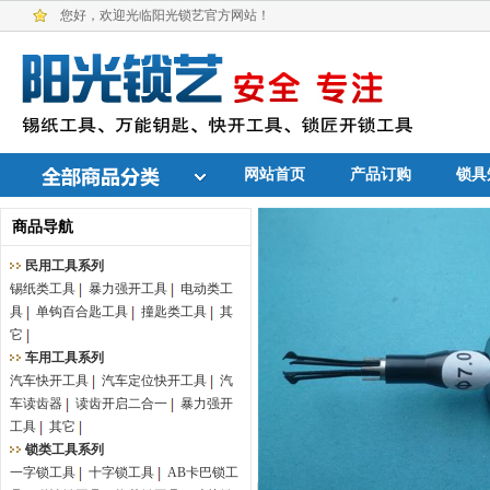
您好，欢迎光临阳光锁艺官方网站！
网站首页
产品订购
锁具
商品导航
民用工具系列
锡纸类工具
暴力强开工具
电动类工
具
单钩百合匙工具
撞匙类工具
其
它
车用工具系列
汽车快开工具
汽车定位快开工具
汽
车读齿器
读齿开启二合一
暴力强开
工具
其它
锁类工具系列
一字锁工具
十字锁工具
AB卡巴锁工