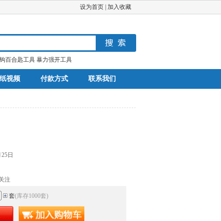
设为首页
|
加入收藏
钩百合匙工具
暴力强开工具
纸视频
付款方式
联系我们
月25日
关注
套
(库存
1000
套
)