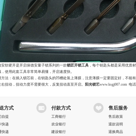
德安软硬开是开启保德安量子锁系列的一款
锁匠开锁工具
，每个钥匙头都是采用优质材
戴，使用此套工具非常简单易懂，开启速度快。
用方法：在插入锁芯前，在钥匙头的凹槽处装上薄膜，注意薄膜一定要固定好，不能有
左右扭动，扭动力度不需要很大，反复扭动直至开启。
阳光锁艺
www.ksgj007.com
电话18
送方式
付款方式
售后服务
门自提
工商银行
售后政策
丰快递
农业银行
退款说明
通快递
建设银行
退换商品