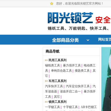
您好，欢迎光临阳光锁艺官方网站！
网站首
商品导航
民用工具系列
锡纸类工具
暴力强开工具
电动类工
具
单钩百合匙工具
撞匙类工具
其
它
车用工具系列
汽车快开工具
汽车定位快开工具
汽
车读齿器
读齿开启二合一
暴力强开
工具
其它
锁类工具系列
一字锁工具
十字锁工具
AB卡巴锁工