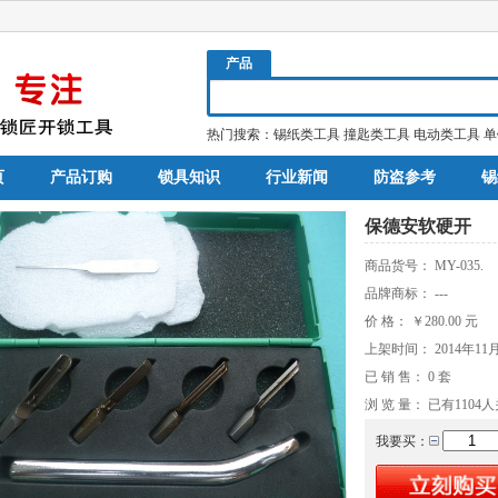
产品
热门搜索：
锡纸类工具
撞匙类工具
电动类工具
单
页
产品订购
锁具知识
行业新闻
防盗参考
锡
保德安软硬开
商品货号：
MY-035.
品牌商标：
---
价 格：
￥280.00
元
上架时间：
2014年11
已 销 售：
0
套
浏 览 量： 已有
1104
人
我要买：