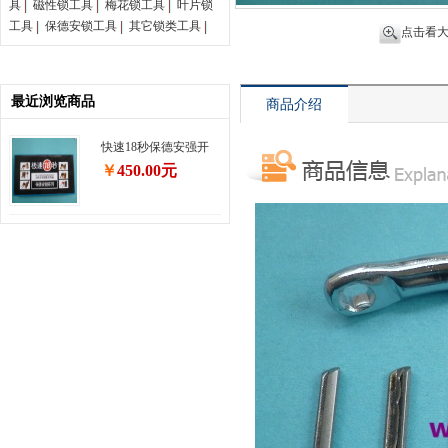
具
磁性锁工具
梅花锁工具
叶片锁
工具
保德安锁工具
其它锁类工具
点击看
最近浏览商品
商品介绍
快速18秒保德安强开
￥
450.00元