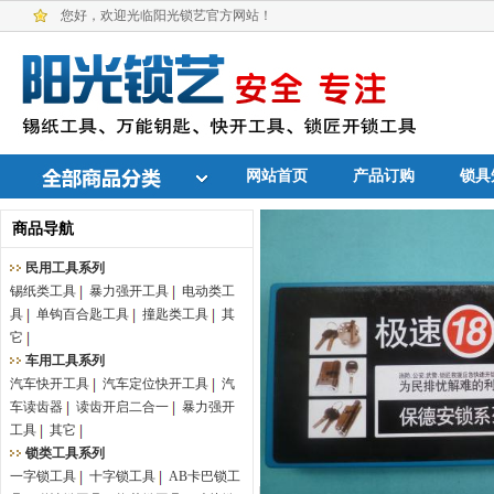
您好，欢迎光临阳光锁艺官方网站！
网站首页
产品订购
锁具
商品导航
民用工具系列
锡纸类工具
暴力强开工具
电动类工
具
单钩百合匙工具
撞匙类工具
其
它
车用工具系列
汽车快开工具
汽车定位快开工具
汽
车读齿器
读齿开启二合一
暴力强开
工具
其它
锁类工具系列
一字锁工具
十字锁工具
AB卡巴锁工