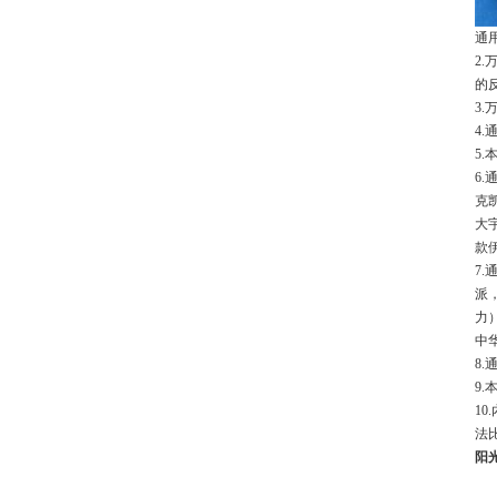
通
2
的
3
4
5
6
克
大
款
7
派
力
中
8
9
1
法
阳