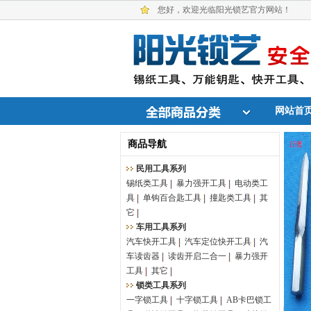
您好，欢迎光临阳光锁艺官方网站！
网站首
商品导航
民用工具系列
锡纸类工具
暴力强开工具
电动类工
具
单钩百合匙工具
撞匙类工具
其
它
车用工具系列
汽车快开工具
汽车定位快开工具
汽
车读齿器
读齿开启二合一
暴力强开
工具
其它
锁类工具系列
一字锁工具
十字锁工具
AB卡巴锁工