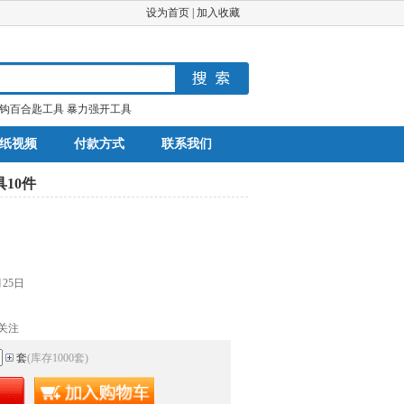
设为首页
|
加入收藏
钩百合匙工具
暴力强开工具
纸视频
付款方式
联系我们
10件
月25日
关注
套
(库存
1000
套
)