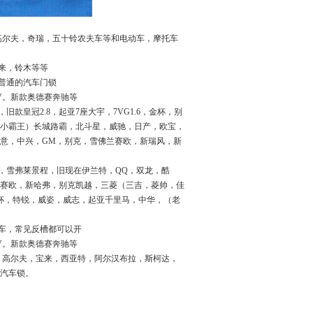
，高尔夫，奇瑞，五十铃农夫车等和电动车，摩托车
美来，铃木等等
开普通的汽车门锁
CPV。新款奥德赛奔驰等
款皇冠2.8，起亚7座大宇，7VG1.6，金杯，别
，小霸王）长城路霸，北斗星，威驰，日产，欧宝，
意，中兴，GM，别克，雪佛兰赛欧，新瑞风，新
，雪弗莱景程，旧现在伊兰特，QQ，双龙，酷
赛欧，新哈弗，别克凯越，三菱（三吉，菱帅，佳
新金杯，特锐，威姿，威志，起亚千里马，中华，（老
动车，常见反槽都可以开
PV。新款奥德赛奔驰等
，高尔夫，宝来，西亚特，阿尔汉布拉，斯柯达，
汽车锁。