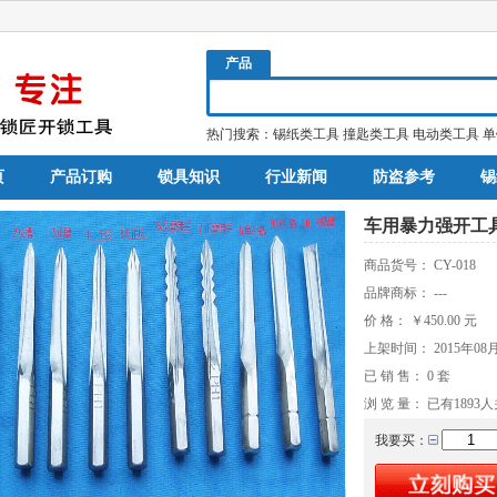
产品
热门搜索：
锡纸类工具
撞匙类工具
电动类工具
单
页
产品订购
锁具知识
行业新闻
防盗参考
锡
车用暴力强开工具
商品货号：
CY-018
品牌商标：
---
价 格：
￥450.00
元
上架时间：
2015年08
已 销 售：
0
套
浏 览 量： 已有
1893
人
我要买：