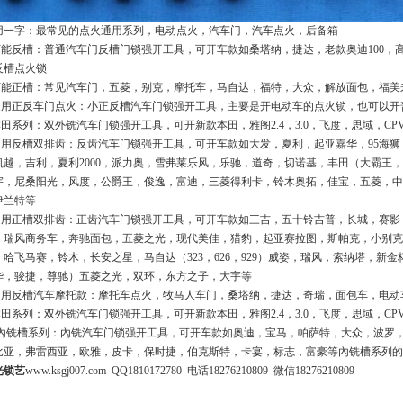
用一字：最常见的点火通用系列，电动点火，汽车门，汽车点火，后备箱
.万能反槽：普通汽车门反槽门锁强开工具，可开车款如桑塔纳，捷达，老款奥迪100
反槽点火锁
.万能正槽：常见汽车门，五菱，别克，摩托车，马自达，福特，大众，解放面包，福
.通用正反车门点火：小正反槽汽车门锁强开工具，主要是开电动车的点火锁，也可以
.本田系列：双外铣汽车门锁强开工具，可开新款本田，雅阁2.4，3.0，飞度，思域，
.通用反槽双排齿：反齿汽车门锁强开工具，可开车款如大发，夏利，起亚嘉华，95海狮，旧
凯越，吉利，夏利2000，派力奥，雪弗莱乐风，乐驰，道奇，切诺基，丰田（大霸王
宇，尼桑阳光，风度，公爵王，俊逸，富迪，三菱得利卡，铃木奥拓，佳宝，五菱，中
伊兰特等
.通用正槽双排齿：正齿汽车门锁强开工具，可开车款如三吉，五十铃吉普，长城，赛影
，瑞风商务车，奔驰面包，五菱之光，现代美佳，猎豹，起亚赛拉图，斯帕克，小别克
）哈飞马赛，铃木，长安之星，马自达（323，626，929）威姿，瑞风，索纳塔，
华，骏捷，尊驰）五菱之光，双环，东方之子，大宇等
.通用反槽汽车摩托款：摩托车点火，牧马人车门，桑塔纳，捷达，奇瑞，面包车，电
.本田系列：双外铣汽车门锁强开工具，可开新款本田，雅阁2.4，3.0，飞度，思域，C
0.內铣槽系列：內铣汽车门锁强开工具，可开车款如奥迪，宝马，帕萨特，大众，波罗
比亚，弗雷西亚，欧雅，皮卡，保时捷，伯克斯特，卡宴，标志，富豪等內铣槽系列的
光锁艺
www.ksgj007.com
QQ1810172780 电话18276210809 微信18276210809