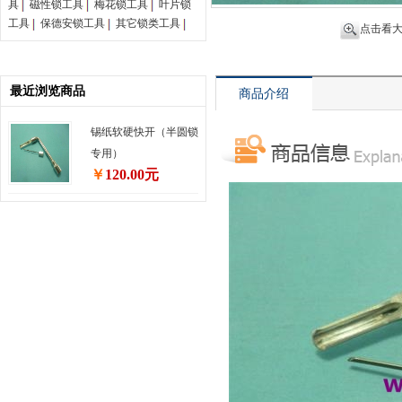
具
磁性锁工具
梅花锁工具
叶片锁
工具
保德安锁工具
其它锁类工具
点击看
最近浏览商品
商品介绍
锡纸软硬快开（半圆锁
专用）
￥
120.00元