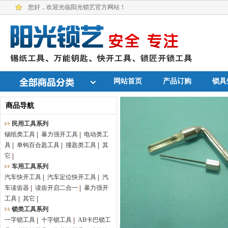
您好，欢迎光临阳光锁艺官方网站！
网站首页
产品订购
锁具
商品导航
民用工具系列
锡纸类工具
暴力强开工具
电动类工
具
单钩百合匙工具
撞匙类工具
其
它
车用工具系列
汽车快开工具
汽车定位快开工具
汽
车读齿器
读齿开启二合一
暴力强开
工具
其它
锁类工具系列
一字锁工具
十字锁工具
AB卡巴锁工