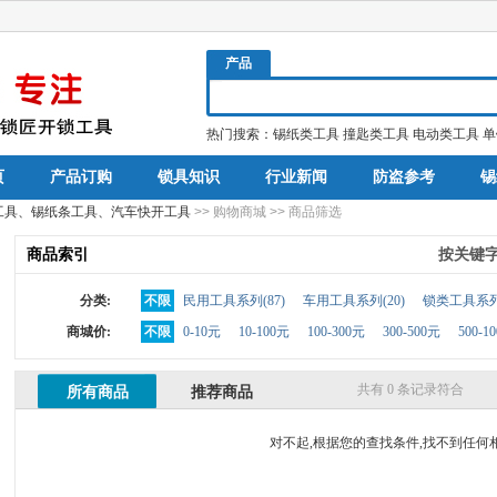
产品
热门搜索：
锡纸类工具
撞匙类工具
电动类工具
单
页
产品订购
锁具知识
行业新闻
防盗参考
锡
工具、锡纸条工具、汽车快开工具
>> 购物商城 >> 商品筛选
商品索引
按关键
分类:
不限
民用工具系列(
87
)
车用工具系列(
20
)
锁类工具系列
商城价:
不限
0-10元
10-100元
100-300元
300-500元
500-1
共有
0
条记录符合
所有商品
推荐商品
对不起,根据您的查找条件,找不到任何