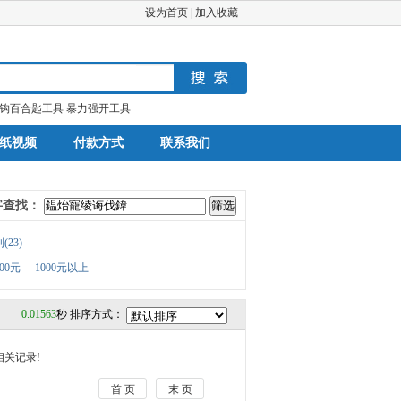
设为首页
|
加入收藏
钩百合匙工具
暴力强开工具
纸视频
付款方式
联系我们
字查找：
(
23
)
000元
1000元以上
0.01563
秒 排序方式：
相关记录!
首 页
末 页