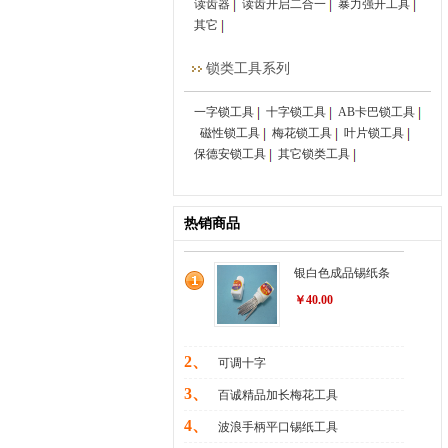
读齿器
读齿开启二合一
暴力强开工具
其它
锁类工具系列
一字锁工具
十字锁工具
AB卡巴锁工具
磁性锁工具
梅花锁工具
叶片锁工具
保德安锁工具
其它锁类工具
热销商品
银白色成品锡纸条
￥40.00
2、
可调十字
3、
百诚精品加长梅花工具
4、
波浪手柄平口锡纸工具