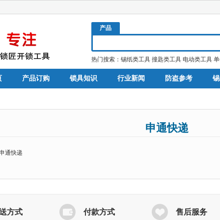
产品
热门搜索：
锡纸类工具
撞匙类工具
电动类工具
单
页
产品订购
锁具知识
行业新闻
防盗参考
锡
申通快递
申通快递
送方式
付款方式
售后服务