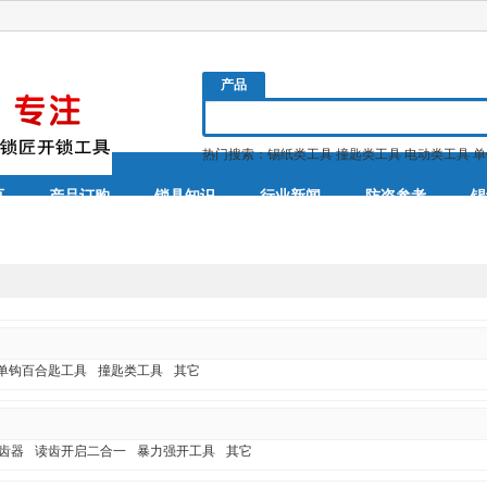
产品
热门搜索：
锡纸类工具
撞匙类工具
电动类工具
单
页
产品订购
锁具知识
行业新闻
防盗参考
锡
单钩百合匙工具
撞匙类工具
其它
齿器
读齿开启二合一
暴力强开工具
其它