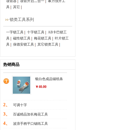
读齿器
读齿开启二合一
暴力强开工
具
其它
锁类工具系列
一字锁工具
十字锁工具
AB卡巴锁工
具
磁性锁工具
梅花锁工具
叶片锁工
具
保德安锁工具
其它锁类工具
热销商品
银白色成品锡纸条
￥40.00
2、
可调十字
3、
百诚精品加长梅花工具
4、
波浪手柄平口锡纸工具