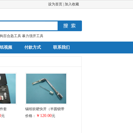
设为首页
|
加入收藏
钩百合匙工具
暴力强开工具
纸视频
付款方式
联系我们
件套
锡纸软硬快开（半圆锁带
0
￥120.00
元
价格：
元