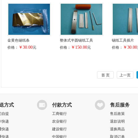
金黄色锡纸条
整体式半圆锡纸工具
锡纸工具插片
￥30.00
￥150.00
￥30.00
价格：
元
价格：
元
价格：
首 页
上一页
送方式
付款方式
售后服务
门自提
工商银行
售后政策
丰快递
农业银行
退款说明
通快递
建设银行
退换商品
通快递
中国银行
取消订单