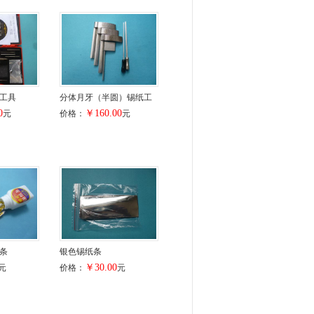
工具
分体月牙（半圆）锡纸工
0
￥160.00
元
价格：
元
条
银色锡纸条
￥30.00
元
价格：
元