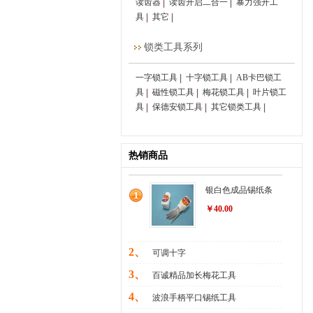
读齿器
读齿开启二合一
暴力强开工
具
其它
锁类工具系列
一字锁工具
十字锁工具
AB卡巴锁工
具
磁性锁工具
梅花锁工具
叶片锁工
具
保德安锁工具
其它锁类工具
热销商品
银白色成品锡纸条
￥40.00
2、
可调十字
3、
百诚精品加长梅花工具
4、
波浪手柄平口锡纸工具