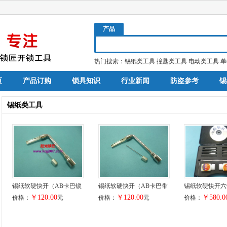
产品
热门搜索：
锡纸类工具
撞匙类工具
电动类工具
单
页
产品订购
锁具知识
行业新闻
防盗参考
锡
锡纸类工具
锡纸软硬快开（AB卡巴锁
锡纸软硬快开（AB卡巴带
锡纸软硬快开六
￥120.00
￥120.00
￥580.0
价格：
元
价格：
元
价格：