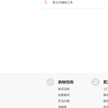
5、
第九代锡纸工具
购物指南
配
购买流程
上
批量购买
顺
常见问题
圆
老顾客
申