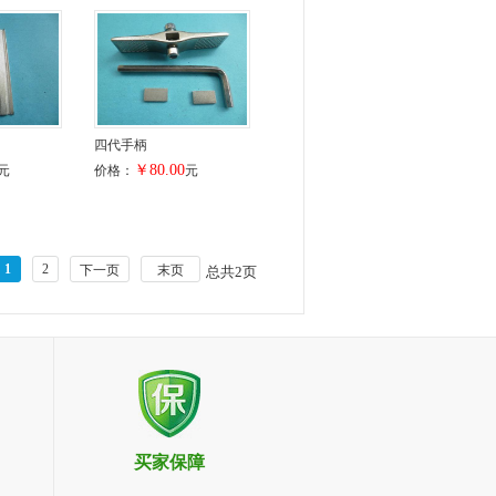
四代手柄
￥80.00
元
价格：
元
1
2
下一页
末页
总共
2
页
买家保障